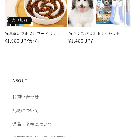
売り切れ
Dr.早食い防止 犬用フードボウル
Dr.らくスパ 犬用爪切りセット
通
¥1,980 JPYから
通
¥1,480 JPY
常
常
価
価
格
格
ABOUT
お問い合わせ
配送について
返品・交換について