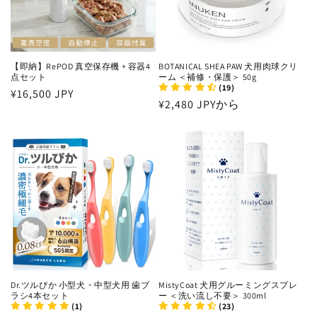
【即納】RePOD 真空保存機 + 容器4
BOTANICAL SHEA PAW 犬用肉球クリ
点セット
ーム ＜補修・保護＞ 50g
(19)
通
¥16,500 JPY
通
¥2,480 JPYから
常
常
価
価
格
格
Dr.ツルぴか 小型犬・中型犬用 歯ブ
MistyCoat 犬用グルーミングスプレ
ラシ4本セット
ー ＜洗い流し不要＞ 300ml
(1)
(23)