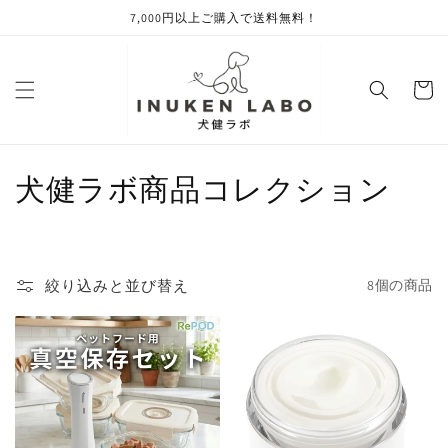
コンテ
7,000円以上ご購入で送料無料！
ンツに
進む
カ
ー
ト
コ
犬健ラボ商品コレクション
レ
ク
絞り込みと並び替え
8個の商品
シ
ョ
ン
: