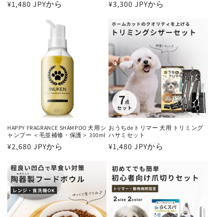
通
¥1,480 JPYから
通
¥3,300 JPYから
常
常
価
価
格
格
HAPPY FRAGRANCE SHAMPOO 犬用シ
おうちdeトリマー 犬用 トリミング
ャンプー ＜毛並補修・保護＞ 300ml
ハサミセット
通
¥2,680 JPYから
通
¥1,480 JPYから
常
常
価
価
格
格