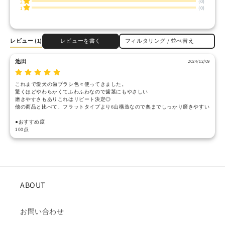
(0)
2
(0)
1
レビュー
(1)
レビューを書く
フィルタリング / 並べ替え
池田
2024/12/09
これまで愛犬の歯ブラシ色々使ってきました。

驚くほどやわらかくてふわふわなので歯茎にもやさしい

磨きやすさもありこれはリピート決定◎

他の商品と比べて、フラットタイプより6山構造なので奧までしっかり磨きやすい

●おすすめ度

ABOUT
お問い合わせ