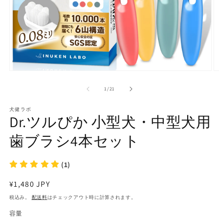
モ
ー
の
1
/
21
ダ
ル
で
犬健ラボ
Dr.ツルぴか 小型犬・中型犬用
メ
デ
歯ブラシ4本セット
ィ
ア
(1)
(2
を
(1)
開
く
通
¥1,480 JPY
常
税込み。
配送料
はチェックアウト時に計算されます。
価
容量