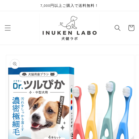
コンテ
7,000円以上ご購入で送料無料！
ンツに
進む
カ
ー
ト
商品情
報にス
キップ