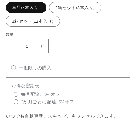
格
単品(4本入り)
2箱セット(8本入り)
3箱セット(12本入り)
数量
Dr.
Dr.
ツ
ツ
ル
ル
一度限りの購入
ぴ
ぴ
か
か
小
小
お得な定期便
型
型
毎月配達, 10%オフ
犬・
犬・
2か月ごとに配達, 5%オフ
中
中
型
型
いつでも自動更新、スキップ、キャンセルできます。
犬
犬
用
用