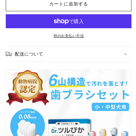
歯
歯
カートに追加する
ブ
ブ
ラ
ラ
シ
シ
4
4
本
本
別のお支払い方法
セ
セ
ッ
ッ
配送について
ト
ト
の
の
数
数
量
量
を
を
減
増
ら
や
す
す