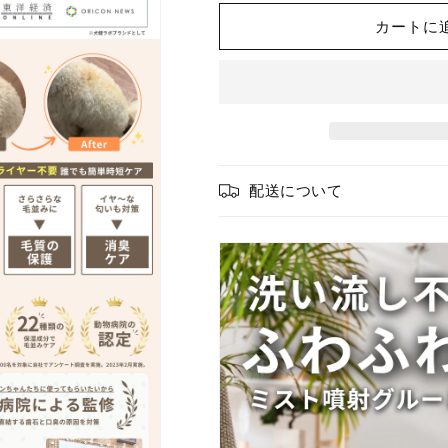
ー
ー
カートに
＜
＜
洗
洗
い
い
流
流
し
し
不
不
要
要
配送について
＞
＞
300ml
300ml
の
の
数
数
量
量
を
を
減
増
ら
や
す
す