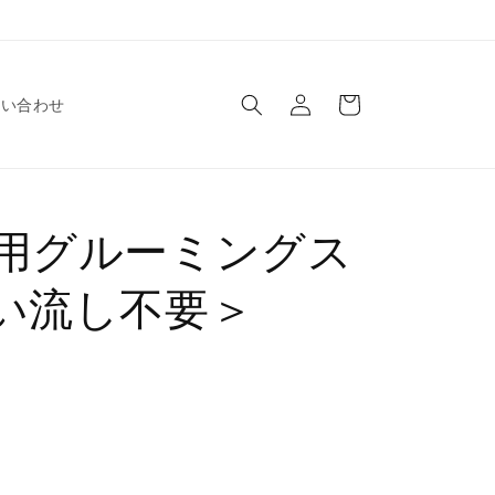
ロ
カ
グ
ー
問い合わせ
イ
ト
ン
at 犬用グルーミングス
洗い流し不要＞