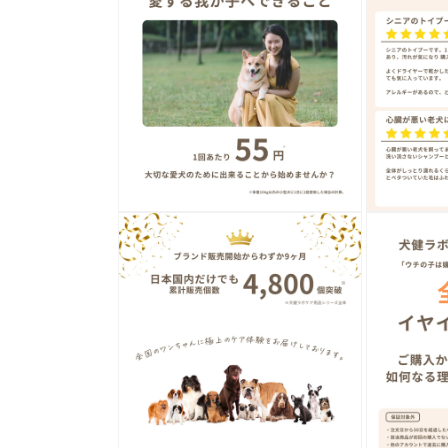
ダ
ダ
ル
ル
で
で
メ
メ
デ
デ
ィ
ィ
ア
ア
(16)
(17)
を
を
開
開
く
く
モ
モ
ー
ー
ダ
ダ
ル
ル
で
で
メ
メ
デ
デ
ィ
ィ
ア
ア
(18)
(19)
を
を
開
開
く
く