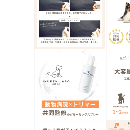
で
で
メ
メ
デ
デ
ィ
ィ
ア
ア
(12)
(13)
を
を
開
開
く
く
モ
モ
ー
ー
ダ
ダ
ル
ル
で
で
メ
メ
デ
デ
ィ
ィ
ア
ア
(14)
(15)
を
を
開
開
く
く
モ
モ
ー
ー